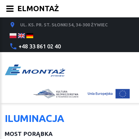
ELMONTAŻ
UL. KS. PR. ST. SŁONKI 54, 34-300 ŻYWIEC
+48 33 861 02 40
ILUMINACJA
MOST PORĄBKA